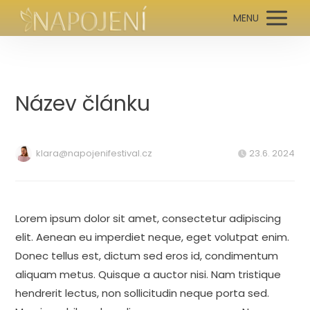
MENU
Název článku
klara@napojenifestival.cz
23.6. 2024
Lorem ipsum dolor sit amet, consectetur adipiscing
elit. Aenean eu imperdiet neque, eget volutpat enim.
Donec tellus est, dictum sed eros id, condimentum
aliquam metus. Quisque a auctor nisi. Nam tristique
hendrerit lectus, non sollicitudin neque porta sed.