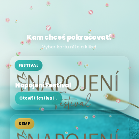
Kam chceš pokračovat?
Vyber kartu níže a klikni.
FESTIVAL
Napojení Festival
Otevřít festival
→
KEMP